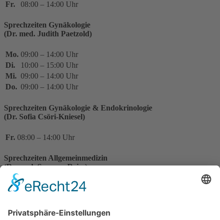
Fr.
08:00 – 14:00 Uhr
Sprechzeiten Gynäkologie
(Dr. med. Judith Paetzold)
Mo.
09:00 – 14:00 Uhr
Di.
10:00 – 15:00 Uhr
Mi.
09:00 – 14:00 Uhr
Do.
09:00 – 14:00 Uhr
Sprechzeiten Gynäkologie & Endokrinologie
(Dr. Sofia Csöri-Kniesel)
Fr.
08:00 – 14:00 Uhr
Sprechzeiten Allgemeinmedizin
(Dr. med. Susanne Reim)
Mo.
09:00 – 14:00 Uhr
Di.
keine Sprechstunde
08:00 – 13:00 Uhr
Mi.
14:00 – 18:00 Uhr