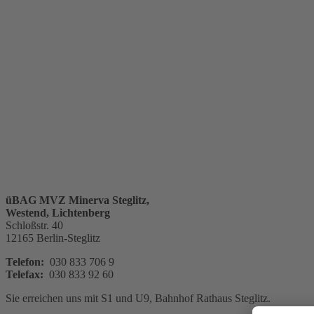
üBAG MVZ Minerva Steglitz,
Westend, Lichtenberg
Schloßstr. 40
12165 Berlin-Steglitz
Telefon:
030 833 706 9
Telefax:
030 833 92 60
Sie erreichen uns mit S1 und U9, Bahnhof Rathaus Steglitz.