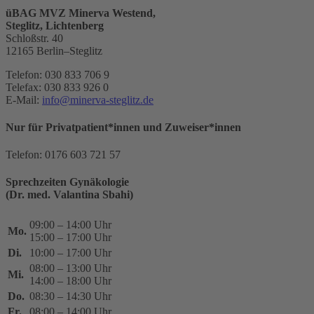
üBAG MVZ Minerva Westend,
Steglitz, Lichtenberg
Schloßstr. 40
12165 Berlin–Steglitz
Telefon: 030 833 706 9
Telefax: 030 833 926 0
E-Mail:
info@minerva-steglitz.de
Nur für Privatpatient*innen und Zuweiser*innen
Telefon: 0176 603 721 57
Sprechzeiten Gynäkologie
(Dr. med. Valantina Sbahi)
09:00 – 14:00 Uhr
Mo.
15:00 – 17:00 Uhr
Di.
10:00 – 17:00 Uhr
08:00 – 13:00 Uhr
Mi.
14:00 – 18:00 Uhr
Do.
08:30 – 14:30 Uhr
Fr.
08:00 – 14:00 Uhr