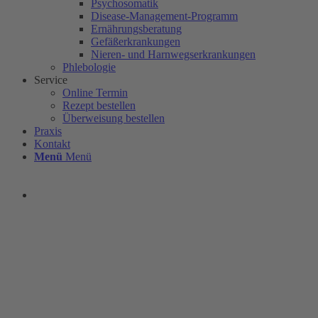
Psychosomatik
Disease-Management-Programm
Ernährungsberatung
Gefäßerkrankungen
Nieren- und Harnwegserkrankungen
Phlebologie
Service
Online Termin
Rezept bestellen
Überweisung bestellen
Praxis
Kontakt
Menü
Menü
Kontakt